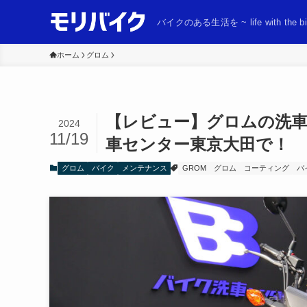
バイクのある生活を ~ life with the bi
ホーム
グロム
【レビュー】グロムの洗車
2024
11/19
車センター東京大田で！
グロム
バイク
メンテナンス
GROM
グロム
コーティング
バ