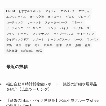
GROM
おすすめスポット
アイテム
エアバッグ
エブリィ
エンジンオイル
オイル交換
オフロード
グロム
グローブ
コーティング
サーキット
スクーターレース
スタート
セッティング
ツーリング
トランポ
バイク
バイクレース
フラットトラック
メンテナンス
ライダーハウス
ライディング
ライディングギア
レポート
レーシングスーツ
レース
ワッペン
保険
修理
原付
売却
広島県
旧車
洗車
点検
盗難
盗難保険
軽自動車
輸送
最近の投稿
福山自動車時計博物館レポート！施設の詳細や展示品
を紹介【広島ツーリング】
【愛媛の旧車・バイク博物館】水車小屋グループwheel
の現地レポート