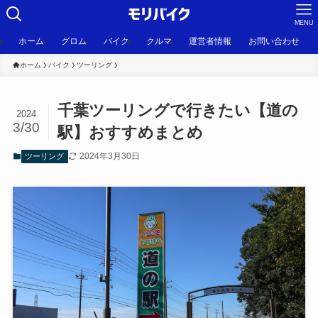
MENU
ホーム
グロム
バイク
クルマ
運営者情報
お問い合わせ
ホーム
バイク
ツーリング
千葉ツーリングで行きたい【道の
2024
3/30
駅】おすすめまとめ
2024年3月30日
ツーリング