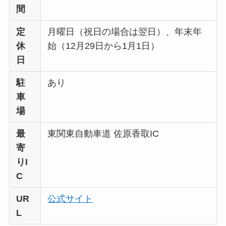
間
定
月曜日（祝日の場合は翌日）、年末年
休
始（12月29日から1月1日）
日
駐
あり
車
場
最
東関東自動車道 佐原香取IC
寄
りI
C
UR
公式サイト
L