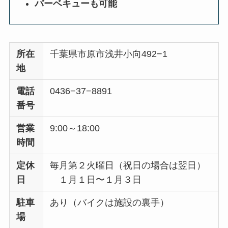
バーベキューも可能
所在
千葉県市原市浅井小向492−1
地
電話
0436−37−8891
番号
営業
9:00～18:00
時間
定休
毎月第２火曜日（祝日の場合は翌日）
日
１月１日〜１月３日
駐車
あり（バイクは施設の裏手）
場